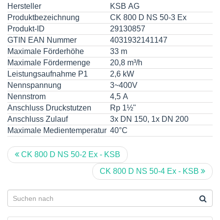
Hersteller
KSB AG
Produktbezeichnung
CK 800 D NS 50-3 Ex
Produkt-ID
29130857
GTIN EAN Nummer
4031932141147
Maximale Förderhöhe
33 m
Maximale Fördermenge
20,8 m³/h
Leistungsaufnahme P1
2,6 kW
Nennspannung
3~400V
Nennstrom
4,5 A
Anschluss Druckstutzen
Rp 1½"
Anschluss Zulauf
3x DN 150, 1x DN 200
Maximale Medientemperatur
40°C
CK 800 D NS 50-2 Ex - KSB
CK 800 D NS 50-4 Ex - KSB