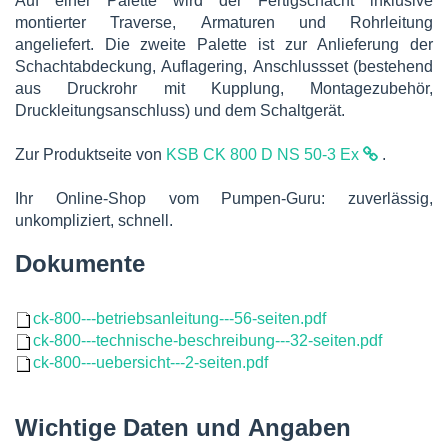
Auf einer Palette wird der Fertigschacht inklusive
montierter Traverse, Armaturen und Rohrleitung
angeliefert. Die zweite Palette ist zur Anlieferung der
Schachtabdeckung, Auflagering, Anschlussset (bestehend
aus Druckrohr mit Kupplung, Montagezubehör,
Druckleitungsanschluss) und dem Schaltgerät.
Zur Produktseite von
KSB CK 800 D NS 50-3 Ex
.
Ihr Online-Shop vom Pumpen-Guru: zuverlässig,
unkompliziert, schnell.
Dokumente
ck-800---betriebsanleitung---56-seiten.pdf
ck-800---technische-beschreibung---32-seiten.pdf
ck-800---uebersicht---2-seiten.pdf
Wichtige Daten und Angaben