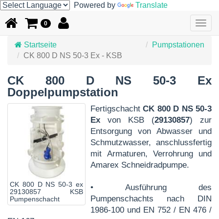
Powered by
Translate
Togg
0
navig
Startseite
Pumpstationen
CK 800 D NS 50-3 Ex - KSB
CK 800 D NS 50-3 Ex
Doppelpumpstation
Fertigschacht
CK 800 D NS 50-3
Ex
von KSB (
29130857
) zur
Entsorgung von Abwasser und
Schmutzwasser, anschlussfertig
mit Armaturen, Verrohrung und
Amarex Schneidradpumpe.
CK 800 D NS 50-3 ex
• Ausführung des
29130857 KSB
Pumpenschachts nach DIN
Pumpenschacht
1986-100 und EN 752 / EN 476 /