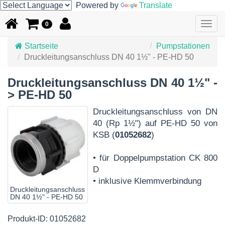
Powered by
Translate
Togg
0
navig
Startseite
Pumpstationen
Druckleitungsanschluss DN 40 1½" - PE-HD 50
Druckleitungsanschluss DN 40 1½" -
> PE-HD 50
Druckleitungsanschluss von DN
40 (Rp 1½") auf PE-HD 50 von
KSB (
01052682
)
• für Doppelpumpstation CK 800
D
• inklusive Klemmverbindung
Druckleitungsanschluss
DN 40 1½" - PE-HD 50
Produkt-ID: 01052682