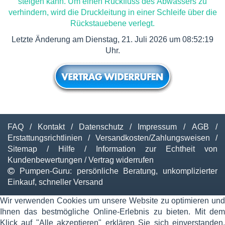
steigen kann. Um einen Rückfluss des Abwassers zu
verhindern, wird die Druckleitung in einer Schleife über die
Rückstauebene verlegt.
Letzte Änderung am Dienstag, 21. Juli 2026 um 08:52:19
Uhr.
FAQ
/
Kontakt
/
Datenschutz
/
Impressum
/
AGB
/
Erstattungsrichtlinien
/
Versandkosten/Zahlungsweisen
/
Sitemap
/
Hilfe
/
Information zur Echtheit von
Kundenbewertungen
/
Vertrag widerrufen
Pumpen-Guru: persönliche Beratung, unkomplizierter
Einkauf, schneller Versand
Wir verwenden Cookies um unsere Website zu optimieren und
Ihnen das bestmögliche Online-Erlebnis zu bieten. Mit dem
Klick auf "Alle akzeptieren" erklären Sie sich einverstanden.