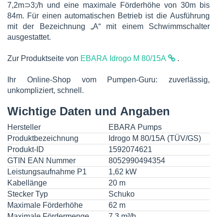
7,2m⊃3;/h und eine maximale Förderhöhe von 30m bis
84m. Für einen automatischen Betrieb ist die Ausführung
mit der Bezeichnung „A“ mit einem Schwimmschalter
ausgestattet.
Zur Produktseite von
EBARA Idrogo M 80/15A
.
Ihr Online-Shop vom Pumpen-Guru: zuverlässig,
unkompliziert, schnell.
Wichtige Daten und Angaben
Hersteller
EBARA Pumps
Produktbezeichnung
Idrogo M 80/15A (TÜV/GS)
Produkt-ID
1592074621
GTIN EAN Nummer
8052990494354
Leistungsaufnahme P1
1,62 kW
Kabellänge
20 m
Stecker Typ
Schuko
Maximale Förderhöhe
62 m
Maximale Fördermenge
7,3 m³/h