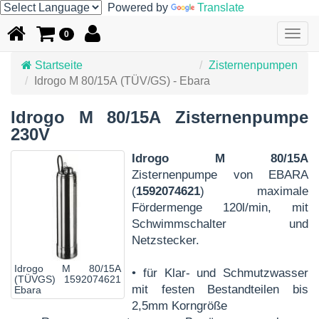
Powered by
Translate
Togg
0
navig
Startseite
Zisternenpumpen
Idrogo M 80/15A (TÜV/GS) - Ebara
Idrogo M 80/15A Zisternenpumpe
230V
Idrogo M 80/15A
Zisternenpumpe von EBARA
(
1592074621
) maximale
Fördermenge 120l/min, mit
Schwimmschalter und
Netzstecker.
Idrogo M 80/15A
• für Klar- und Schmutzwasser
(TÜVGS) 1592074621
mit festen Bestandteilen bis
Ebara
2,5mm Korngröße