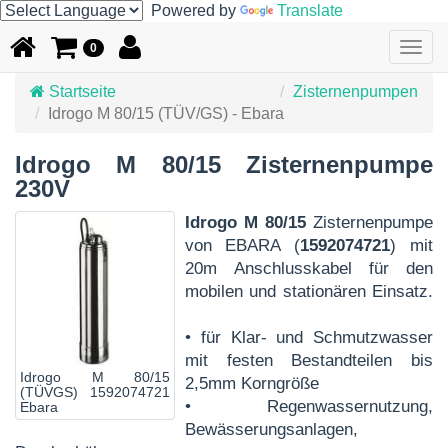
Powered by
Translate
Togg
0
navig
Startseite
Zisternenpumpen
Idrogo M 80/15 (TÜV/GS) - Ebara
Idrogo M 80/15 Zisternenpumpe
230V
Idrogo M 80/15
Zisternenpumpe
von EBARA (
1592074721
) mit
20m Anschlusskabel für den
mobilen und stationären Einsatz.
• für Klar- und Schmutzwasser
mit festen Bestandteilen bis
Idrogo M 80/15
2,5mm Korngröße
(TÜVGS) 1592074721
• Regenwassernutzung,
Ebara
Bewässerungsanlagen,