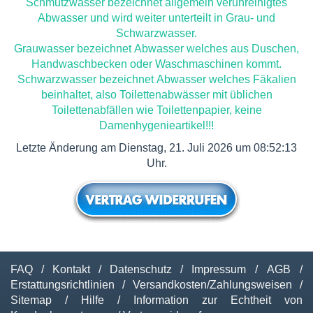
Schmutzwasser bezeichnet allgemein verunreinigtes
Abwasser und wird weiter unterteilt in Grau- und
Schwarzwasser.
Grauwasser bezeichnet Abwasser welches aus Duschen,
Handwaschbecken oder Waschmaschinen kommt.
Schwarzwasser bezeichnet Abwasser welches Fäkalien
beinhaltet, also Toilettenabwässer mit üblichen
Toilettenabfällen wie Toilettenpapier, keine
Damenhygenieartikel!!!
Letzte Änderung am Dienstag, 21. Juli 2026 um 08:52:13
Uhr.
FAQ
/
Kontakt
/
Datenschutz
/
Impressum
/
AGB
/
Erstattungsrichtlinien
/
Versandkosten/Zahlungsweisen
/
Sitemap
/
Hilfe
/
Information zur Echtheit von