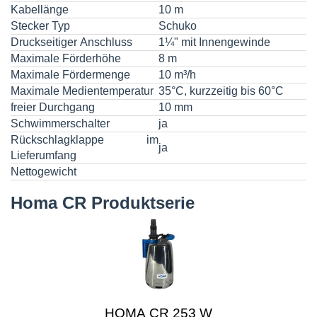
Kabellänge
10 m
Stecker Typ
Schuko
Druckseitiger Anschluss
1¼" mit Innengewinde
Maximale Förderhöhe
8 m
Maximale Fördermenge
10 m³/h
Maximale Medientemperatur
35°C, kurzzeitig bis 60°C
freier Durchgang
10 mm
Schwimmerschalter
ja
Rückschlagklappe im
ja
Lieferumfang
Nettogewicht
Homa CR Produktserie
HOMA CR 253 W