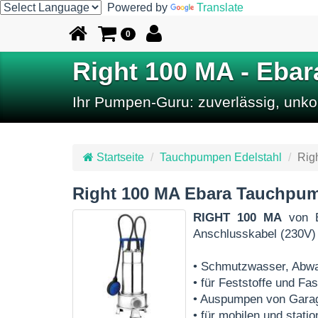
Powered by
Translate
0
Right 100 MA - Ebar
Ihr Pumpen-Guru: zuverlässig, unkom
Startseite
Tauchpumpen Edelstahl
Rig
Right 100 MA Ebara Tauchpu
RIGHT 100 MA
von 
Anschlusskabel (230V)
• Schmutzwasser, Abw
• für Feststoffe und Fa
• Auspumpen von Garag
• für mobilen und stati