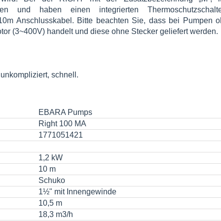
n und haben einen integrierten Thermoschutzschalte
10m Anschlusskabel. Bitte beachten Sie, dass bei Pumpen o
or (3~400V) handelt und diese ohne Stecker geliefert werden.
nkompliziert, schnell.
EBARA Pumps
Right 100 MA
1771051421
1,2 kW
10 m
Schuko
1½" mit Innengewinde
10,5 m
18,3 m3/h