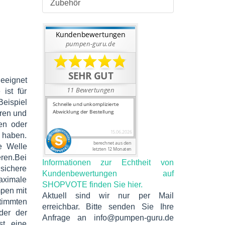
Zubehör
eeignet
ist für
eispiel
ären und
en oder
 haben.
e Welle
eren.Bei
Informationen zur Echtheit von
sichere
Kundenbewertungen auf
aximale
SHOPVOTE finden Sie hier.
pen mit
Aktuell sind wir nur per Mail
timmten
erreichbar. Bitte senden Sie Ihre
der der
Anfrage an info@pumpen-guru.de
st eine