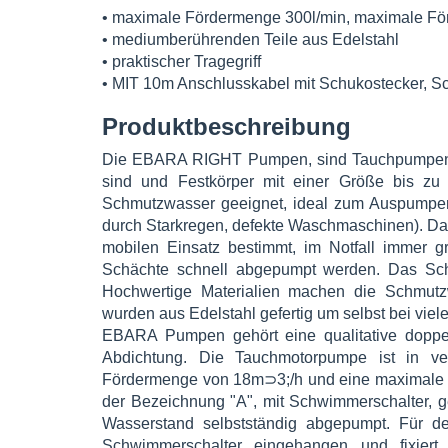
• maximale Fördermenge 300l/min, maximale Fö
• mediumberührenden Teile aus Edelstahl
• praktischer Tragegriff
• MIT 10m Anschlusskabel mit Schukostecker, S
Produktbeschreibung
Die EBARA RIGHT Pumpen, sind Tauchpumpen die
sind und Festkörper mit einer Größe bis zu
Schmutzwasser geeignet, ideal zum Auspumpen 
durch Starkregen, defekte Waschmaschinen). Dan
mobilen Einsatz bestimmt, im Notfall immer g
Schächte schnell abgepumpt werden. Das Sch
Hochwertige Materialien machen die Schmutz
wurden aus Edelstahl gefertig um selbst bei viel
EBARA Pumpen gehört eine qualitative doppelt
Abdichtung. Die Tauchmotorpumpe ist in ver
Fördermenge von 18m⊃3;/h und eine maximale F
der Bezeichnung "A", mit Schwimmerschalter, 
Wasserstand selbstständig abgepumpt. Für de
Schwimmerschalter eingehangen und fixiert