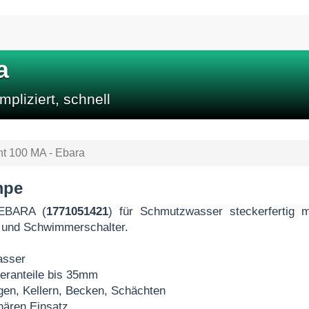
a
pliziert, schnell
ht 100 MA - Ebara
mpe
EBARA (
1771051421
) für Schmutzwasser steckerfertig 
 und Schwimmerschalter.
asser
seranteile bis 35mm
en, Kellern, Becken, Schächten
onären Einsatz