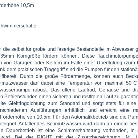
rderhöhe 10,5m
chwimmerschalter
 selbst für grobe und faserige Bestandteile im Abwasser g
 35mm Korngröße fördern können. Diese Tauchmotorpumpe 
von Garagen oder Kellern im Falle einer Überflutung (zum B
k dem praktischen Tragegriff sind die Pumpen für den station
riffbereit. Durch die große Fördermenge, können auch Beck
mutzwasser darf dabei eine Temperatur von maximal 50°C
wasserpumpe robust. Das offene Laufrad, Gehäuse und di
en Betriebstunden einen sicheren und rostfreien Lauf zu garanti
e Gleitringdichtung zum Standard und sorgt stets für eine 
schiedenen Ausführungen erhältlich und erreicht eine m
örderhöhe von 10,5m. Für den Automatikbetrieb sind die Pum
geeignet. Anfallendes Schmutzwasser wird dann ab einem bes
n Dauerbetrieb ist eine Schimmerhalterung vorhanden, in 
 wird. Bei der RIGHT mit der Zusatzbezeichnung „M“, i