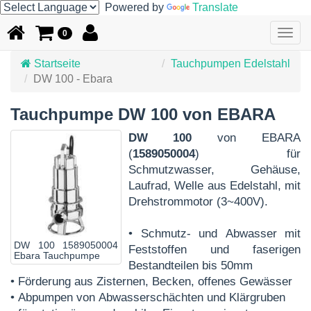
Powered by
Translate
Togg
0
navig
Startseite
Tauchpumpen Edelstahl
DW 100 - Ebara
Tauchpumpe DW 100 von EBARA
DW 100
von EBARA
(
1589050004
) für
Schmutzwasser, Gehäuse,
Laufrad, Welle aus Edelstahl, mit
Drehstrommotor (3~400V).
• Schmutz- und Abwasser mit
DW 100 1589050004
Feststoffen und faserigen
Ebara Tauchpumpe
Bestandteilen bis 50mm
• Förderung aus Zisternen, Becken, offenes Gewässer
• Abpumpen von Abwasserschächten und Klärgruben