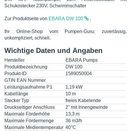
Schukostecker 230V, Schwimmschalter
Zur Produktseite von
EBARA DW 100
.
Ihr Online-Shop vom Pumpen-Guru: zuverlässig,
unkompliziert, schnell.
Wichtige Daten und Angaben
Hersteller
EBARA Pumps
Produktbezeichnung
DW 100
Produkt-ID
1589050004
GTIN EAN Nummer
Leistungsaufnahme P1
1,19 kW
Kabellänge
10 m
Stecker Typ
freies Kabelende
Druckseitiger Anschluss
2" mit Innengewinde
Maximale Förderhöhe
13,3 m
Maximale Fördermenge
36 m3/h
Maximale Medientemperatur
40°C