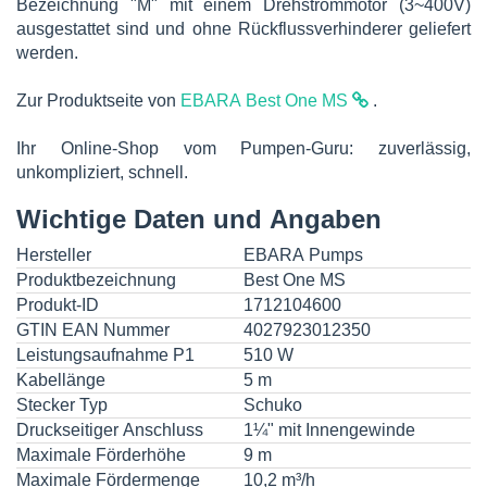
Bezeichnung "M" mit einem Drehstrommotor (3~400V)
ausgestattet sind und ohne Rückflussverhinderer geliefert
werden.
Zur Produktseite von
EBARA Best One MS
.
Ihr Online-Shop vom Pumpen-Guru: zuverlässig,
unkompliziert, schnell.
Wichtige Daten und Angaben
Hersteller
EBARA Pumps
Produktbezeichnung
Best One MS
Produkt-ID
1712104600
GTIN EAN Nummer
4027923012350
Leistungsaufnahme P1
510 W
Kabellänge
5 m
Stecker Typ
Schuko
Druckseitiger Anschluss
1¼" mit Innengewinde
Maximale Förderhöhe
9 m
Maximale Fördermenge
10,2 m³/h