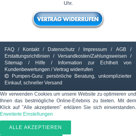
Uhr.
FAQ
/
Kontakt
/
Datenschutz
/
Impressum
/
AGB
/
Erstattungsrichtlinien
/
Versandkosten/Zahlungsweisen
/
Sitemap
/
Hilfe
/
Information zur Echtheit von
Kundenbewertungen
/
Vertrag widerrufen
Pumpen-Guru: persönliche Beratung, unkomplizierter
Einkauf, schneller Versand
Wir verwenden Cookies um unsere Website zu optimieren und
Ihnen das bestmögliche Online-Erlebnis zu bieten. Mit dem
Klick auf "Alle akzeptieren" erklären Sie sich einverstanden.
Erweiterte Einstellungen
ALLE AKZEPTIEREN