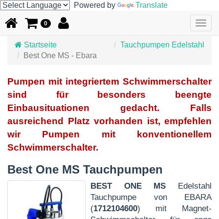
Powered by
Translate
Togg
0
navig
Startseite
Tauchpumpen Edelstahl
Best One MS - Ebara
Pumpen mit integriertem Schwimmerschalter
sind für besonders beengte
Einbausituationen gedacht. Falls
ausreichend Platz vorhanden ist, empfehlen
wir Pumpen mit konventionellem
Schwimmerschalter.
Best One MS Tauchpumpen
BEST ONE MS
Edelstahl
Tauchpumpe von EBARA
(
1712104600
) mit Magnet-