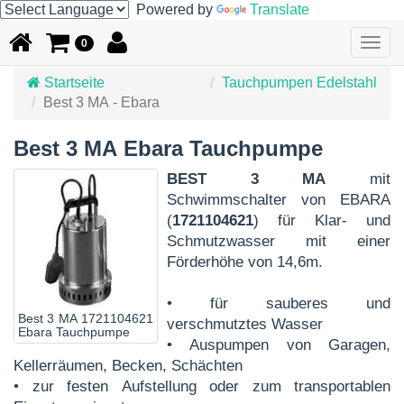
Powered by
Translate
Togg
0
navig
Startseite
Tauchpumpen Edelstahl
Best 3 MA - Ebara
Best 3 MA Ebara Tauchpumpe
BEST 3 MA
mit
Schwimmschalter von EBARA
(
1721104621
) für Klar- und
Schmutzwasser mit einer
Förderhöhe von 14,6m.
• für sauberes und
Best 3 MA 1721104621
verschmutztes Wasser
Ebara Tauchpumpe
• Auspumpen von Garagen,
Kellerräumen, Becken, Schächten
• zur festen Aufstellung oder zum transportablen