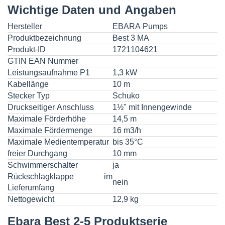
Wichtige Daten und Angaben
Hersteller
EBARA Pumps
Produktbezeichnung
Best 3 MA
Produkt-ID
1721104621
GTIN EAN Nummer
Leistungsaufnahme P1
1,3 kW
Kabellänge
10 m
Stecker Typ
Schuko
Druckseitiger Anschluss
1½" mit Innengewinde
Maximale Förderhöhe
14,5 m
Maximale Fördermenge
16 m3/h
Maximale Medientemperatur
bis 35°C
freier Durchgang
10 mm
Schwimmerschalter
ja
Rückschlagklappe im
nein
Lieferumfang
Nettogewicht
12,9 kg
Ebara Best 2-5 Produktserie