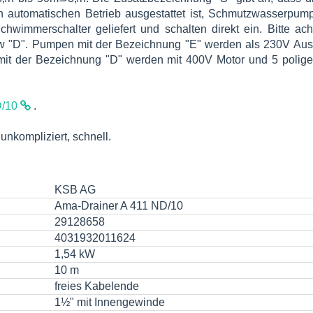
n automatischen Betrieb ausgestattet ist, Schmutzwasserpum
immerschalter geliefert und schalten direkt ein. Bitte ach
w "D". Pumpen mit der Bezeichnung "E" werden als 230V Aus
mit der Bezeichnung "D" werden mit 400V Motor und 5 polig
D/10
.
nkompliziert, schnell.
KSB AG
Ama-Drainer A 411 ND/10
29128658
4031932011624
1,54 kW
10 m
freies Kabelende
1½" mit Innengewinde