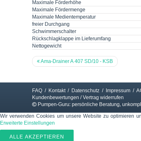
Maximale Förderhöhe
Maximale Fördermenge
Maximale Medientemperatur
freier Durchgang
Schwimmerschalter
Rückschlagklappe im Lieferumfang
Nettogewicht
Ama-Drainer A 407 SD/10 - KSB
FAQ
/
Kontakt
/
Datenschutz
/
Impressum
/
A
Kundenbewertungen
/
Vertrag widerrufen
Pumpen-Guru: persönliche Beratung, unkompliz
Wir verwenden Cookies um unsere Website zu optimieren und I
Erweiterte Einstellungen
ALLE AKZEPTIEREN