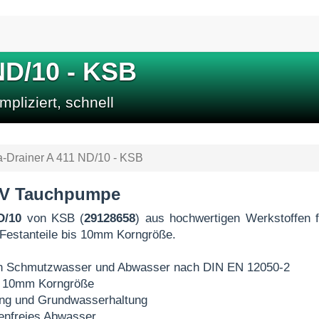
ND/10 - KSB
pliziert, schnell
-Drainer A 411 ND/10 - KSB
00V Tauchpumpe
D/10
von KSB (
29128658
) aus hochwertigen Werkstoffen f
 Festanteile bis 10mm Korngröße.
von Schmutzwasser und Abwasser nach DIN EN 12050-2
bis 10mm Korngröße
ng und Grundwasserhaltung
ienfreies Abwasser