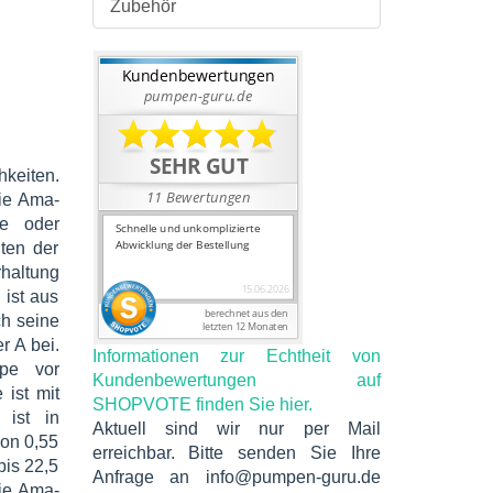
Zubehör
hkeiten.
Die Ama-
ße oder
ten der
haltung
ist aus
ch seine
r A bei.
Informationen zur Echtheit von
mpe vor
Kundenbewertungen auf
 ist mit
SHOPVOTE finden Sie hier.
 ist in
Aktuell sind wir nur per Mail
von 0,55
erreichbar. Bitte senden Sie Ihre
bis 22,5
Anfrage an info@pumpen-guru.de
ie Ama-