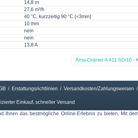
14,8 m
27,6 m³/h
40 °C, kurzzeitig 90 °C (<3min)
10 mm
nein
nein
13,8 A
Ama-Drainer A 411 SD/10 -
GB
/
Erstattungsrichtlinien
/
Versandkosten/Zahlungsweisen
/
ierter Einkauf, schneller Versand
hnen das bestmögliche Online-Erlebnis zu bieten. Mit dem Kl