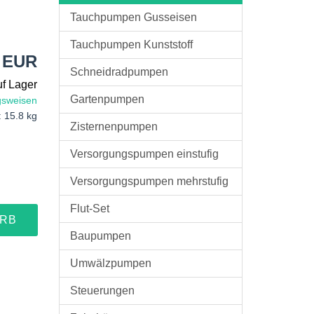
Tauchpumpen Gusseisen
Tauchpumpen Kunststoff
0 EUR
Schneidradpumpen
uf Lager
Gartenpumpen
gsweisen
: 15.8 kg
Zisternenpumpen
Versorgungspumpen einstufig
Versorgungspumpen mehrstufig
Flut-Set
ORB
Baupumpen
Umwälzpumpen
Steuerungen