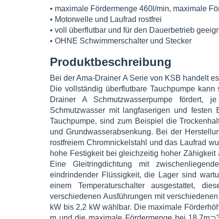
• maximale Fördermenge 460l/min, maximale Fö
• Motorwelle und Laufrad rostfrei
• voll überflutbar und für den Dauerbetrieb geeig
• OHNE Schwimmerschalter und Stecker
Produktbeschreibung
Bei der Ama-Drainer A Serie von KSB handelt es
Die vollständig überflutbare Tauchpumpe kann s
Drainer A Schmutzwasserpumpe fördert, je
Schmutzwasser mit langfaserigen und festen B
Tauchpumpe, sind zum Beispiel die Trockenhal
und Grundwasserabsenkung. Bei der Herstellun
rostfreiem Chromnickelstahl und das Laufrad wur
hohe Festigkeit bei gleichzeitig hoher Zähigkeit
Eine Gleitringdichtung mit zwischenliege
eindrindender Flüssigkeit, die Lager sind wart
einem Temperaturschalter ausgestattet, die
verschiedenen Ausführungen mit verschiedenen L
kW bis 2,2 kW wählbar. Die maximale Förderhöh
m und die maximale Fördermenge bei 18,7m⊃3;/