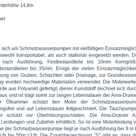
rderhöhe 14,8m
net
 sich um Schmutzwasserpumpen mit vielfältigen Einsatzmöglic
owohl transportabel, als auch stationär eingesetzt werden. 
 nach Ausführung, Festbestandteile bis 10mm Korngrö
estandteilen bis 35mm. Einige der vielen Einsatzmöglichkei
tung von Gruben, Schächten oder Drainage, zur Grundwasser
g wurden hochwertige Materialien verwendet. Die Motorwelle 
de aus Polyamid gefertigt, dieser Kunststoff zeichnet sich dur
 aus und ist trägt somit zur langen Lebensdauer der Ama-Draine
nder Ölkammer schützt den Motor der Schmutzwasserpu
ungsfrei und auf Lebensdauer fettgeschmiert. Die Tauchpumpe
ser schützt vor Überhitzungsschäden. Die Ama-Drainer A
eistungen und Zubehör erhältlich. So ist eine Motorleistung 
e der Schmutzwasserpumpe liegt je nach Ausführung bei 9 m 
h bis 50m⊃3;/h. Die Zusatzbezeichnung "S" gibt an, dass d