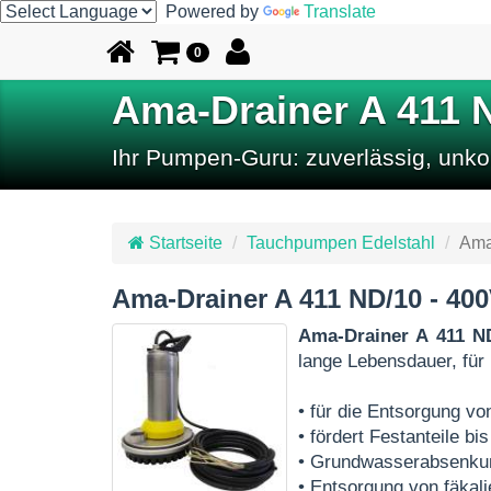
Powered by
Translate
0
Ama-Drainer A 411 
Ihr Pumpen-Guru: zuverlässig, unkom
Startseite
Tauchpumpen Edelstahl
Ama
Ama-Drainer A 411 ND/10 - 4
Ama-Drainer A 411 N
lange Lebensdauer, für
• für die Entsorgung 
• fördert Festanteile 
• Grundwasserabsenku
• Entsorgung von fäkal