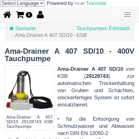
Powered by
Translate
Togg
0
navig
Startseite
Tauchpumpen Edelstahl
Ama-Drainer A 407 SD/10 - KSB
Ama-Drainer A 407 SD/10 - 400V
Tauchpumpe
Ama-Drainer A 407 SD/10
von
KSB (
29128743
) zur
automatischen Trockenhaltung
von Gruben und Schächten,
steckerfertiges System ist sofort
einsatzbereit.
Ama-Drainer A 407
• für die Entsorgung von
SD/10 29128743 KSB
Schmutzwasser und Abwasser
Tauchpumpe
nach DIN EN 12050-2