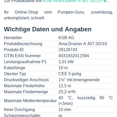
Zur Produktseite von
KSB Ama-Drainer A 407 SD/10
.
Ihr Online-Shop vom Pumpen-Guru: zuverlässig,
unkompliziert, schnell.
Wichtige Daten und Angaben
Hersteller
KSB AG
Produktbezeichnung
Ama-Drainer A 407 SD/10
Produkt-ID
29128743
GTIN EAN Nummer
4031932011594
Leistungsaufnahme P1
1,01 kW
Kabellänge
10 m
Stecker Typ
CEE 5-polig
Druckseitiger Anschluss
1½" mit Innengewinde
Maximale Förderhöhe
12,5 m
Maximale Fördermenge
25,2 m³/h
40 °C, kurzzeitig 90 °C
Maximale Medientemperatur
(<3min)
freier Durchgang
10 mm
Schwimmerschalter
ja