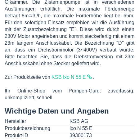
Ölkammer. Die Zisternenpumpe ist in verschiedenen
Ausführungen erhältlich. Die maximale Fördermenge
beträgt 8m⊃3;/h, die maximale Förderhöhe liegt bei 65m.
Für den sofortigen Einsatz empfehlen wir die Ausführung
mit der Zusatzbezeichnung "E". Diese wird durch einen
230V Motor angetrieben und kommt steckerfertig mit einem
23m langem Anschlusskabel. Die Bezeichnung "D" gibt
an, dass ein Drehstrommotor (3~400V) verbaut wurde.
Bitte beachten Sie, dass die Drehstromversion mit 23m
Anschlusskabel ohne Stecker geliefert wird.
Zur Produktseite von
KSB Ixo N 55 E
.
Ihr Online-Shop vom Pumpen-Guru: zuverlässig,
unkompliziert, schnell.
Wichtige Daten und Angaben
Hersteller
KSB AG
Produktbezeichnung
Ixo N 55 E
Produkt-ID
39300173