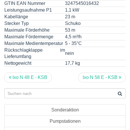
GTIN EAN Nummer
3247545016432
Leistungsaufnahme P1
1,1 kW
Kabellänge
23 m
Stecker Typ
Schuko
Maximale Förderhöhe
53 m
Maximale Fördermenge
4,5 m³/h
Maximale Medientemperatur
5 - 35°C
Rückschlagklappe im
nein
Lieferumfang
Nettogewicht
17,7 kg
Ixo N 48 E - KSB
Ixo N 58 E - KSB
Sonderaktion
Pumpstationen