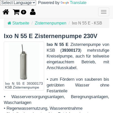
Powered by
Translate
Togg
0
navig
Startseite
Zisternenpumpen
Ixo N 55 E - KSB
Ixo N 55 E Zisternenpumpe 230V
Ixo N 55 E
Zisternenpumpe von
KSB (
39300173
) mehrstufige
Kreiselpumpe, auch für teilweise
eingetauchtem Betrieb, mit
Anschlusskabel.
• zum Fördern von sauberen bis
Ixo N 55 E 39300173
getrübten Wasser ohne
KSB Zisternenpumpe
Festanteile
• Wasserversorgungsanlagen, Beregnungsanlagen,
Waschanlagen
• Regenwassernutzung, Wasserentnahme