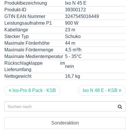
Produktbezeichnung
Ixo N 45 E
Produkt-ID
39300172
GTIN EAN Nummer
3247545016449
Leistungsaufnahme P1
900 W
Kabellänge
23 m
Stecker Typ
Schuko
Maximale Förderhöhe
44 m
Maximale Fördermenge
4,5 m³/h
Maximale Medientemperatur
5 - 35°C
Rückschlagklappe im
nein
Lieferumfang
Nettogewicht
16,7 kg
Ixo-Pro 6 Pack - KSB
Ixo N 48 E - KSB
Sonderaktion