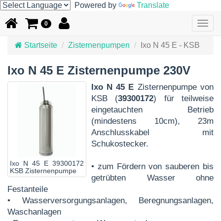
Powered by
Translate
Togg
0
navig
Startseite
Zisternenpumpen
Ixo N 45 E - KSB
Ixo N 45 E Zisternenpumpe 230V
Ixo N 45 E
Zisternenpumpe von
KSB (
39300172
) für teilweise
eingetauchten Betrieb
(mindestens 10cm), 23m
Anschlusskabel mit
Schukostecker.
Ixo N 45 E 39300172
• zum Fördern von sauberen bis
KSB Zisternenpumpe
getrübten Wasser ohne
Festanteile
• Wasserversorgungsanlagen, Beregnungsanlagen,
Waschanlagen