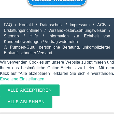
FAQ
/
Kontakt
/
Datenschutz
/
Impressum
/
AGB
/
Erstattungsrichtlinien
/
Versandkosten/Zahlungsweisen
/
Sitemap
/
Hilfe
/
Information zur Echtheit von
Kundenbewertungen
/
Vertrag widerrufen
Pumpen-Guru: persönliche Beratung, unkomplizierter
Einkauf, schneller Versand
Wir verwenden Cookies um unsere Website zu optimieren und
Ihnen das bestmögliche Online-Erlebnis zu bieten. Mit dem
Klick auf "Alle akzeptieren" erklären Sie sich einverstanden.
Erweiterte Einstellungen
ALLE AKZEPTIEREN
ALLE ABLEHNEN