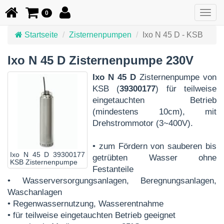
Togg
0
navig
Startseite
Zisternenpumpen
Ixo N 45 D - KSB
Ixo N 45 D Zisternenpumpe 230V
Ixo N 45 D
Zisternenpumpe von
KSB (
39300177
) für teilweise
eingetauchten Betrieb
(mindestens 10cm), mit
Drehstrommotor (3~400V).
• zum Fördern von sauberen bis
Ixo N 45 D 39300177
getrübten Wasser ohne
KSB Zisternenpumpe
Festanteile
• Wasserversorgungsanlagen, Beregnungsanlagen,
Waschanlagen
• Regenwassernutzung, Wasserentnahme
• für teilweise eingetauchten Betrieb geeignet