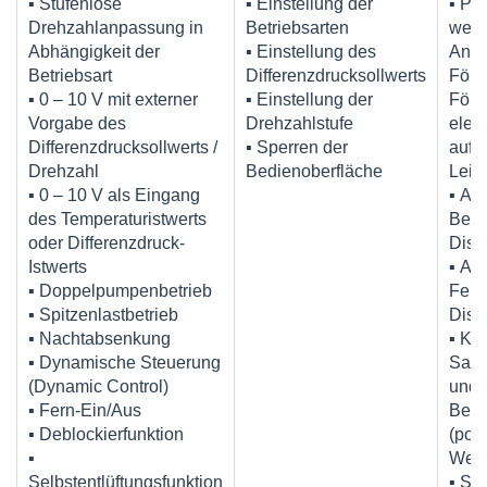
▪ Stufenlose
▪ Einstellung der
▪ Pe
Drehzahlanpassung in
Betriebsarten
wech
Abhängigkeit der
▪ Einstellung des
Anze
Betriebsart
Differenzdrucksollwerts
Förd
▪ 0 – 10 V mit externer
▪ Einstellung der
Förd
Vorgabe des
Drehzahlstufe
elekt
Differenzdrucksollwerts /
▪ Sperren der
auf
Drehzahl
Bedienoberfläche
Leis
▪ 0 – 10 V als Eingang
▪ An
des Temperaturistwerts
Betr
oder Differenzdruck-
Disp
Istwerts
▪ An
▪ Doppelpumpenbetrieb
Fehl
▪ Spitzenlastbetrieb
Disp
▪ Nachtabsenkung
▪ Ko
▪ Dynamische Steuerung
Samm
(Dynamic Control)
und
▪ Fern-Ein/Aus
Betr
▪ Deblockierfunktion
(pote
▪
Wech
Selbstentlüftungsfunktion
▪ Ser