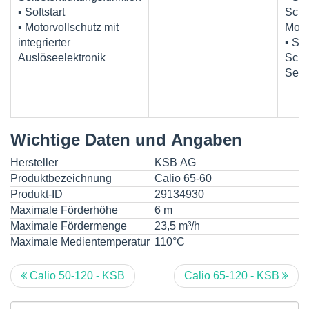
▪ Softstart
Schni
▪ Motorvollschutz mit
Mod
integrierter
▪ Ser
Auslöseelektronik
Schni
Serv
Wichtige Daten und Angaben
Hersteller
KSB AG
Produktbezeichnung
Calio 65-60
Produkt-ID
29134930
Maximale Förderhöhe
6 m
Maximale Fördermenge
23,5 m³/h
Maximale Medientemperatur
110°C
Calio 50-120 - KSB
Calio 65-120 - KSB