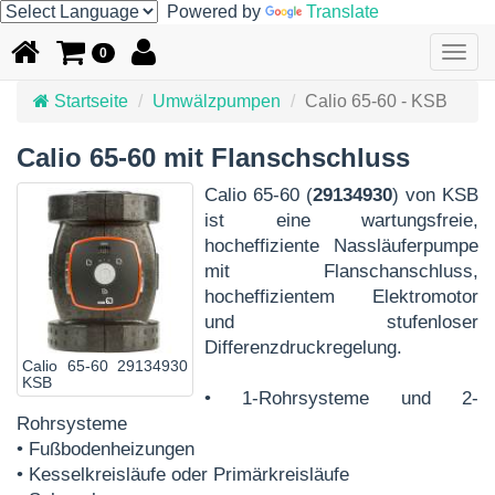
Powered by
Translate
Togg
0
navig
Startseite
Umwälzpumpen
Calio 65-60 - KSB
Calio 65-60 mit Flanschschluss
Calio 65-60 (
29134930
) von KSB
ist eine wartungsfreie,
hocheffiziente Nassläuferpumpe
mit Flanschanschluss,
hocheffizientem Elektromotor
und stufenloser
Differenzdruckregelung.
Calio 65-60 29134930
KSB
• 1-Rohrsysteme und 2-
Rohrsysteme
• Fußbodenheizungen
• Kesselkreisläufe oder Primärkreisläufe