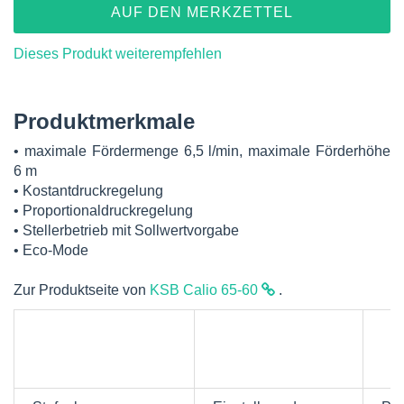
AUF DEN MERKZETTEL
Dieses Produkt weiterempfehlen
Produktmerkmale
• maximale Fördermenge 6,5 l/min, maximale Förderhöhe
6 m
• Kostantdruckregelung
• Proportionaldruckregelung
• Stellerbetrieb mit Sollwertvorgabe
• Eco-Mode
Zur Produktseite von
KSB Calio 65-60
.
Automatische
Manuelle Funktionen
Meld
Funktionen
und
Anze