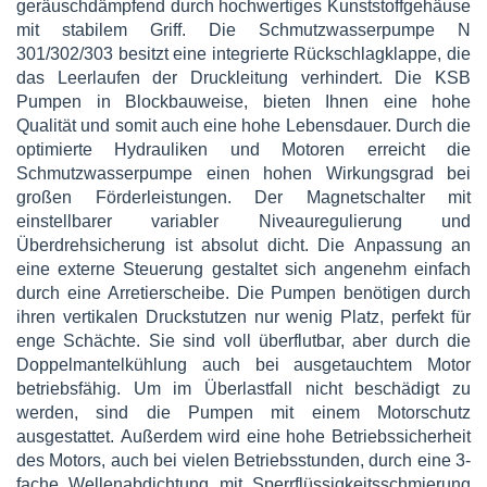
geräuschdämpfend durch hochwertiges Kunststoffgehäuse
mit stabilem Griff. Die Schmutzwasserpumpe N
301/302/303 besitzt eine integrierte Rückschlagklappe, die
das Leerlaufen der Druckleitung verhindert. Die KSB
Pumpen in Blockbauweise, bieten Ihnen eine hohe
Qualität und somit auch eine hohe Lebensdauer. Durch die
optimierte Hydrauliken und Motoren erreicht die
Schmutzwasserpumpe einen hohen Wirkungsgrad bei
großen Förderleistungen. Der Magnetschalter mit
einstellbarer variabler Niveauregulierung und
Überdrehsicherung ist absolut dicht. Die Anpassung an
eine externe Steuerung gestaltet sich angenehm einfach
durch eine Arretierscheibe. Die Pumpen benötigen durch
ihren vertikalen Druckstutzen nur wenig Platz, perfekt für
enge Schächte. Sie sind voll überflutbar, aber durch die
Doppelmantelkühlung auch bei ausgetauchtem Motor
betriebsfähig. Um im Überlastfall nicht beschädigt zu
werden, sind die Pumpen mit einem Motorschutz
ausgestattet. Außerdem wird eine hohe Betriebssicherheit
des Motors, auch bei vielen Betriebsstunden, durch eine 3-
fache Wellenabdichtung mit Sperrflüssigkeitsschmierung