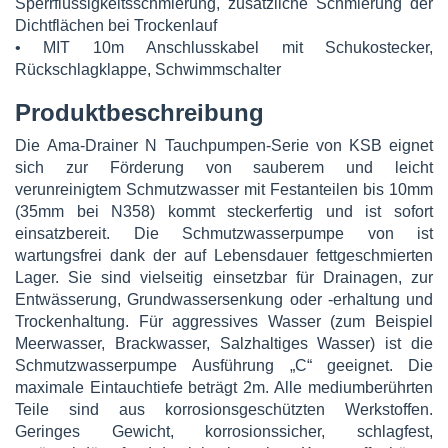
Sperrflüssigkeitsschmierung, zusätzliche Schmierung der
Dichtflächen bei Trockenlauf
• MIT 10m Anschlusskabel mit Schukostecker,
Rückschlagklappe, Schwimmschalter
Produktbeschreibung
Die Ama-Drainer N Tauchpumpen-Serie von KSB eignet
sich zur Förderung von sauberem und leicht
verunreinigtem Schmutzwasser mit Festanteilen bis 10mm
(35mm bei N358) kommt steckerfertig und ist sofort
einsatzbereit. Die Schmutzwasserpumpe von ist
wartungsfrei dank der auf Lebensdauer fettgeschmierten
Lager. Sie sind vielseitig einsetzbar für Drainagen, zur
Entwässerung, Grundwassersenkung oder -erhaltung und
Trockenhaltung. Für aggressives Wasser (zum Beispiel
Meerwasser, Brackwasser, Salzhaltiges Wasser) ist die
Schmutzwasserpumpe Ausführung „C“ geeignet. Die
maximale Eintauchtiefe beträgt 2m. Alle mediumberührten
Teile sind aus korrosionsgeschützten Werkstoffen.
Geringes Gewicht, korrosionssicher, schlagfest,