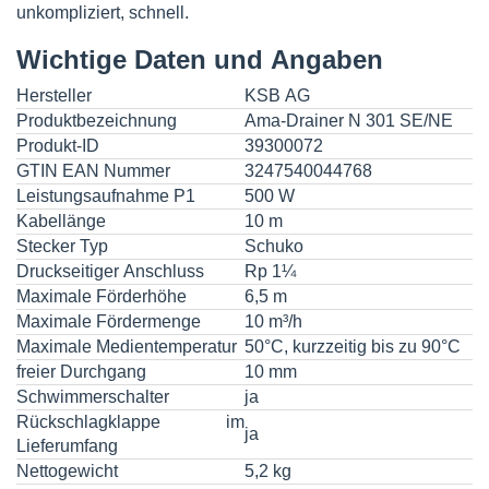
unkompliziert, schnell.
Wichtige Daten und Angaben
Hersteller
KSB AG
Produktbezeichnung
Ama-Drainer N 301 SE/NE
Produkt-ID
39300072
GTIN EAN Nummer
3247540044768
Leistungsaufnahme P1
500 W
Kabellänge
10 m
Stecker Typ
Schuko
Druckseitiger Anschluss
Rp 1¼
Maximale Förderhöhe
6,5 m
Maximale Fördermenge
10 m³/h
Maximale Medientemperatur
50°C, kurzzeitig bis zu 90°C
freier Durchgang
10 mm
Schwimmerschalter
ja
Rückschlagklappe im
ja
Lieferumfang
Nettogewicht
5,2 kg