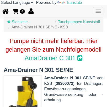
Powered by
Translate
Togg
0
navig
Startseite
Tauchpumpen Kunststoff
Ama-Drainer N 301 SE/NE - KSB
Pumpe nicht mehr lieferbar. Hier
gelangen Sie zum Nachfolgemodell
AmaDrainer C 301
Ama-Drainer N 301 SE/NE
Ama-Drainer N 301 SE/NE
von
KSB (
39300072
) für Drainagen,
Entwässerungsanlagen,
Grundwassersenkung oder -
erhaltung.