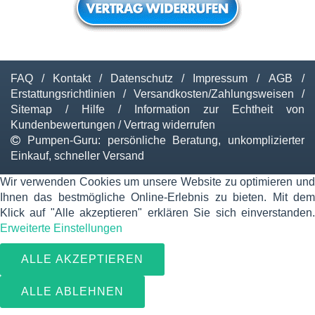
FAQ
/
Kontakt
/
Datenschutz
/
Impressum
/
AGB
/
Erstattungsrichtlinien
/
Versandkosten/Zahlungsweisen
/
Sitemap
/
Hilfe
/
Information zur Echtheit von
Kundenbewertungen
/
Vertrag widerrufen
Pumpen-Guru: persönliche Beratung, unkomplizierter
Einkauf, schneller Versand
Wir verwenden Cookies um unsere Website zu optimieren und
Ihnen das bestmögliche Online-Erlebnis zu bieten. Mit dem
Klick auf "Alle akzeptieren" erklären Sie sich einverstanden.
Erweiterte Einstellungen
ALLE AKZEPTIEREN
ALLE ABLEHNEN