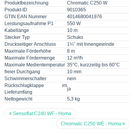
Produktbezeichnung
Chromatic C250 W
Produkt-ID
9010365
GTIN EAN Nummer
4014680041976
Leistungsaufnahme P1
550 W
Kabellänge
10 m
Stecker Typ
Schuko
Druckseitiger Anschluss
1¼" mit Innengewinde
Maximale Förderhöhe
8 m
Maximale Fördermenge
12 m³/h
Maximale Medientemperatur
35°C, kurzzeitig bis 60°C
freier Durchgang
10 mm
Schwimmerschalter
nein
Rückschlagklappe im
ja
Lieferumfang
Nettogewicht
5,3 kg
Sensoflat C240 WF - Homa
Chromatic C250 WE - Homa