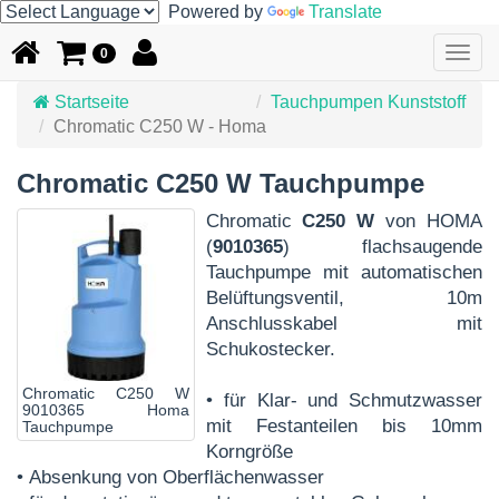
Powered by
Translate
Togg
0
navig
Startseite
Tauchpumpen Kunststoff
Chromatic C250 W - Homa
Chromatic C250 W Tauchpumpe
Chromatic
C250 W
von HOMA
(
9010365
) flachsaugende
Tauchpumpe mit automatischen
Belüftungsventil, 10m
Anschlusskabel mit
Schukostecker.
Chromatic C250 W
• für Klar- und Schmutzwasser
9010365 Homa
mit Festanteilen bis 10mm
Tauchpumpe
Korngröße
• Absenkung von Oberflächenwasser