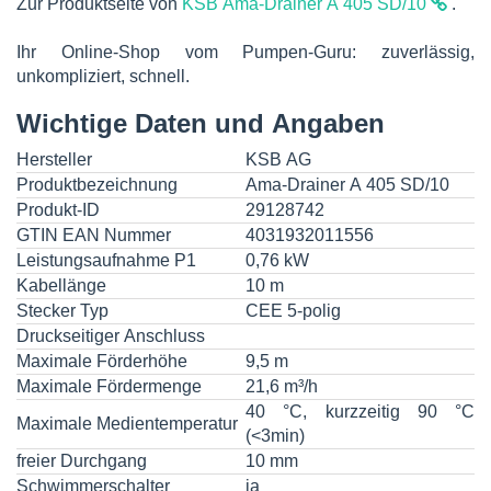
Zur Produktseite von
KSB Ama-Drainer A 405 SD/10
.
Ihr Online-Shop vom Pumpen-Guru: zuverlässig,
unkompliziert, schnell.
Wichtige Daten und Angaben
Hersteller
KSB AG
Produktbezeichnung
Ama-Drainer A 405 SD/10
Produkt-ID
29128742
GTIN EAN Nummer
4031932011556
Leistungsaufnahme P1
0,76 kW
Kabellänge
10 m
Stecker Typ
CEE 5-polig
Druckseitiger Anschluss
Maximale Förderhöhe
9,5 m
Maximale Fördermenge
21,6 m³/h
40 °C, kurzzeitig 90 °C
Maximale Medientemperatur
(<3min)
freier Durchgang
10 mm
Schwimmerschalter
ja