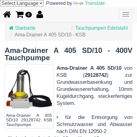
Powered by
Translate
Togg
0
navig
Startseite
Tauchpumpen Edelstahl
Ama-Drainer A 405 SD/10 - KSB
Ama-Drainer A 405 SD/10 - 400V
Tauchpumpe
Ama-Drainer A 405 SD/10
von
KSB (
29128742
) zur
Grundwasserbasenkung und
Grundwassererhaltung, 10mm
Kugeldurchgang, steckerfertiges
System.
Ama-Drainer A 405
• für die Entsorgung von
SD/10 29128742 KSB
Schmutzwasser und Abwasser
Tauchpumpe
nach DIN EN 12050-2