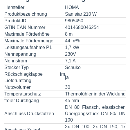
Hersteller
HOMA
Produktbezeichnung
Sanistar 210 W
Produkt-ID
9805450
GTIN EAN Nummer
4014680046254
Maximale Förderhöhe
8 m
Maximale Fördermenge
44 m³/h
Leistungsaufnahme P1
1,7 kW
Nennspannung
230V
Nennstrom
7,1 A
Stecker Typ
Schuko
Rückschlagklappe im
ja
Lieferumfang
Nutzvolumen
30 l
Temperaturschutz
Thermofühler in der Wicklung
freier Durchgang
45 mm
DN 80 Flansch, elastischen
Anschluss Druckstutzen
Übergangsstück DN 80/ DN
100
3x DN 100, 2x DN 150, 1x
Anschluss Zulauf