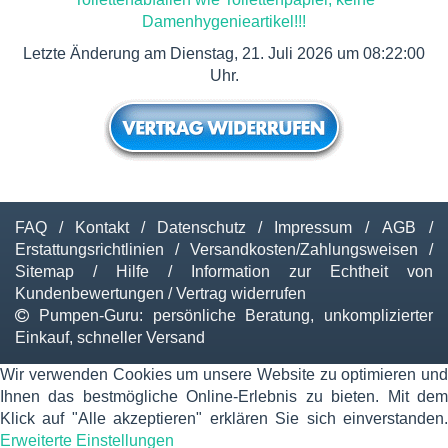
Damenhygenieartikel!!!
Letzte Änderung am Dienstag, 21. Juli 2026 um 08:22:00
Uhr.
FAQ
/
Kontakt
/
Datenschutz
/
Impressum
/
AGB
/
Erstattungsrichtlinien
/
Versandkosten/Zahlungsweisen
/
Sitemap
/
Hilfe
/
Information zur Echtheit von
Kundenbewertungen
/
Vertrag widerrufen
Pumpen-Guru: persönliche Beratung, unkomplizierter
Einkauf, schneller Versand
Wir verwenden Cookies um unsere Website zu optimieren und
Ihnen das bestmögliche Online-Erlebnis zu bieten. Mit dem
Klick auf "Alle akzeptieren" erklären Sie sich einverstanden.
Erweiterte Einstellungen