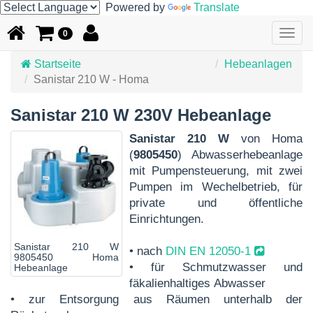
Powered by
Translate
Togg
0
navig
Startseite
Hebeanlagen
Sanistar 210 W - Homa
Sanistar 210 W 230V Hebeanlage
Sanistar 210 W
von Homa
(
9805450
) Abwasserhebeanlage
mit Pumpensteuerung, mit zwei
Pumpen im Wechelbetrieb, für
private und öffentliche
Einrichtungen.
Sanistar 210 W
• nach
DIN EN 12050-1
9805450 Homa
• für Schmutzwasser und
Hebeanlage
fäkalienhaltiges Abwasser
• zur Entsorgung aus Räumen unterhalb der