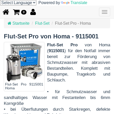
Powered by
Translate
Togg
0
navig
Startseite
Flut-Set
Flut-Set Pro - Homa
Flut-Set Pro von Homa - 9115001
Flut-Set Pro
von Homa
(
9115001
) für den Notfall immer
bereit zur Förderung von
Schmutzwasser mit abrasiven
Bestandteilen. Komplett mit
Baupumpe, Tragekorb und
Schlauch.
Flut-Set Pro 9115001
Homa
• für Schmutzwasser und
sandhaltiges Wasser mit Festanteilen bis 6mm
Korngröße
• bei Überflutungen durch Starkregen, defekte