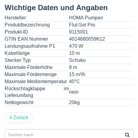
Wichtige Daten und Angaben
Hersteller
HOMA Pumpen
Produktbezeichnung
Flut-Set Pro
Produkt-ID
9115001
GTIN EAN Nummer
4014680059612
Leistungsaufnahme P1
470 W
Kabellänge
10 m
Stecker Typ
Schuko
Maximale Förderhöhe
8 m
Maximale Fördermenge
15 m³/h
Maximale Medientemperatur
40°C
Rückschlagklappe im
nein
Lieferumfang
Nettogewicht
20kg
Zurück